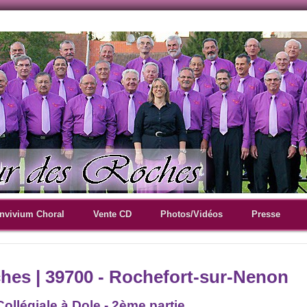
nvivium Choral
Vente CD
Photos/Vidéos
Presse
es | 39700 - Rochefort-sur-Nenon
Collégiale à Dole - 2ème partie